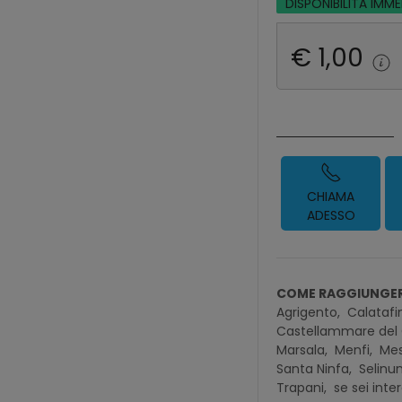
DISPONIBILITÀ IMM
€ 1,00
CHIAMA
ADESSO
COME RAGGIUNGER
Agrigento,
Calatafi
Castellammare del 
Marsala,
Menfi,
Mes
Santa Ninfa,
Selinun
Trapani,
se sei inte