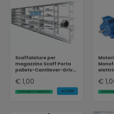
Scaffalature per
Motori 
magazzino Scaff Porta
Monofa
pallets-Cantilever-Drive
elettri
in
€ 1,00
€ 1,
SCOPRI
DISPONIBILITÀ IMMEDIATA
DISPONIBI