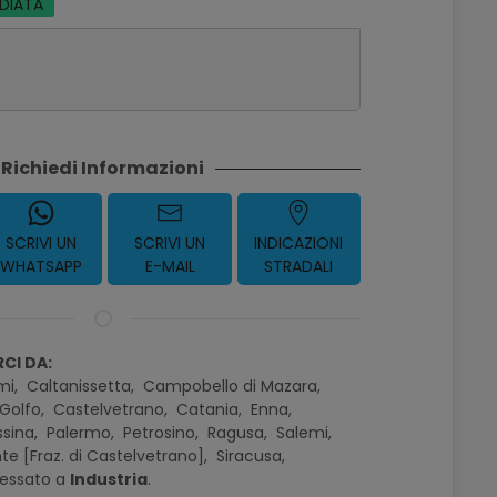
EDIATA
Richiedi Informazioni
SCRIVI UN
SCRIVI UN
INDICAZIONI
WHATSAPP
E-MAIL
STRADALI
CI DA:
mi,
Caltanissetta,
Campobello di Mazara,
Golfo,
Castelvetrano,
Catania,
Enna,
sina,
Palermo,
Petrosino,
Ragusa,
Salemi,
te [Fraz. di Castelvetrano],
Siracusa,
ressato a
Industria
.