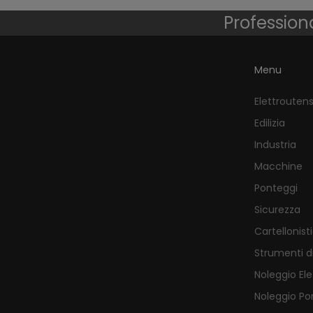
Professiona
Menu
Elettroutensi
Edilizia
Industria
Macchine
Ponteggi
Sicurezza
Cartellonist
Strumenti d
Noleggio Ele
Noleggio Po