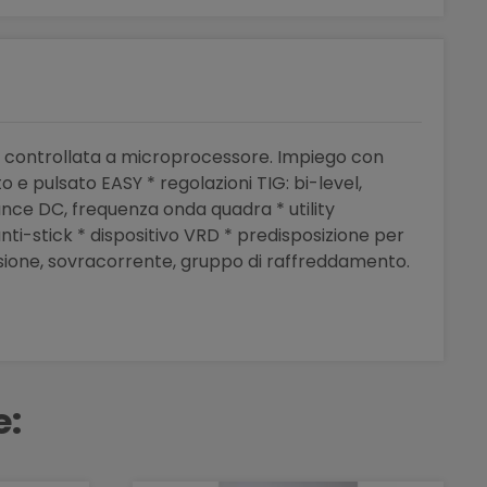
, controllata a microprocessore. Impiego con
to e pulsato EASY * regolazioni TIG: bi-level,
lance DC, frequenza onda quadra * utility
nti-stick * dispositivo VRD * predisposizione per
sione, sovracorrente, gruppo di raffreddamento.
e: