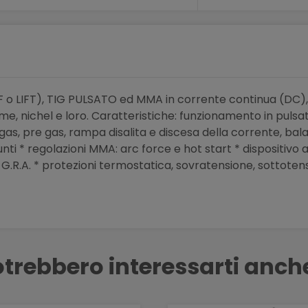
HF o LIFT), TIG PULSATO ed MMA in corrente continua (DC)
, rame, nichel e loro. Caratteristiche: funzionamento in pulsa
 gas, pre gas, rampa disalita e discesa della corrente, ba
i * regolazioni MMA: arc force e hot start * dispositivo a
.R.A. * protezioni termostatica, sovratensione, sottoten
trebbero interessarti anch