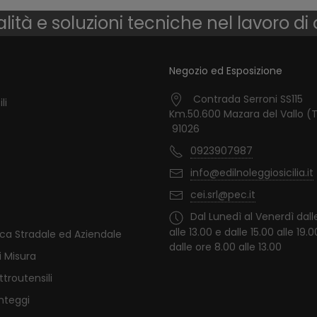
lità e soluzioni tecniche nel lavoro di
Negozio ed Esposizione
Contrada Serroni SS115
li
Km.50.600 Mazara del Vallo (
91026
0923907987
info@edilnoleggiosicilia.it
cei.srl@pec.it
Dal Lunedì al Venerdì dall
alle 13.00 e dalle 15.00 alle 19.
ica Stradale ed Aziendale
dalle ore 8.00 alle 13.00
i Misura
ttroutensili
nteggi