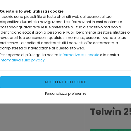
Questo sito web utilizza i cookie
I cookie sono piccoli file di testo che i siti web collocano sul tuo
dispositivo durante la navigazione. Le informazioni in essi contenute
possono riguardare te, le tue preferenze o il tuo dispositivo ma non ti
identificano sotto il profilo personale. Puoi liberamente prestare, rifiutare o
revocare il tuo consenso in qualsiasi momento, personalizzando le tue
preferenze. La scelta di accettare tutti i cookie ti offre certamente la
completezza di navigazione di questo sito web.
GGIO
MARCHI TRATTATI
DOVE SIAMO
CONTATTAC
Per saperne di più, leggi la nostra
Informativa sui cookie
e la nostra
Informativa sulla privacy
ACCETTA TUTTI I COOKIE
Personalizza preferenze
Saldatric
Telwin 2