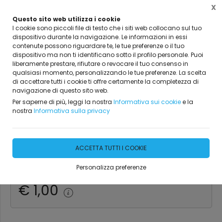
X
Questo sito web utilizza i cookie
I cookie sono piccoli file di testo che i siti web collocano sul tuo
dispositivo durante la navigazione. Le informazioni in essi
Home
Industria
Industria
contenute possono riguardare te, le tue preferenze o il tuo
dispositivo ma non ti identificano sotto il profilo personale. Puoi
liberamente prestare, rifiutare o revocare il tuo consenso in
qualsiasi momento, personalizzando le tue preferenze. La scelta
di accettare tutti i cookie ti offre certamente la completezza di
Booster ad Ultra-
navigazione di questo sito web.
Per saperne di più, leggi la nostra
Informativa sui cookie
e la
Condensatori 12V Stayer
nostra
Informativa sulla privacy
450CCA
ACCETTA TUTTI I COOKIE
DISPONIBILITÀ IMMEDIATA
Personalizza preferenze
€ 1,00