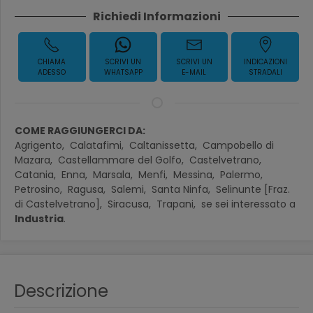
Richiedi Informazioni
CHIAMA
SCRIVI UN
SCRIVI UN
INDICAZIONI
ADESSO
WHATSAPP
E-MAIL
STRADALI
COME RAGGIUNGERCI DA:
Agrigento,
Calatafimi,
Caltanissetta,
Campobello di
Mazara,
Castellammare del Golfo,
Castelvetrano,
Catania,
Enna,
Marsala,
Menfi,
Messina,
Palermo,
Petrosino,
Ragusa,
Salemi,
Santa Ninfa,
Selinunte [Fraz.
di Castelvetrano],
Siracusa,
Trapani,
se sei interessato a
Industria
.
Descrizione