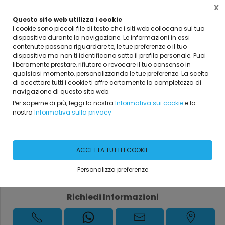
X
Questo sito web utilizza i cookie
I cookie sono piccoli file di testo che i siti web collocano sul tuo
dispositivo durante la navigazione. Le informazioni in essi
Home
Sicurezza
Sicurezza
contenute possono riguardare te, le tue preferenze o il tuo
dispositivo ma non ti identificano sotto il profilo personale. Puoi
liberamente prestare, rifiutare o revocare il tuo consenso in
qualsiasi momento, personalizzando le tue preferenze. La scelta
di accettare tutti i cookie ti offre certamente la completezza di
Elmetto in ABS Ft guardian
navigazione di questo sito web.
Per saperne di più, leggi la nostra
Informativa sui cookie
e la
nostra
Informativa sulla privacy
DISPONIBILITÀ IMMEDIATA
€ 1,00
ACCETTA TUTTI I COOKIE
Personalizza preferenze
Richiedi Informazioni