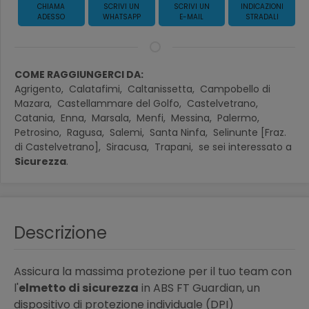
CHIAMA
SCRIVI UN
SCRIVI UN
INDICAZIONI
ADESSO
WHATSAPP
E-MAIL
STRADALI
COME RAGGIUNGERCI DA:
Agrigento,
Calatafimi,
Caltanissetta,
Campobello di
Mazara,
Castellammare del Golfo,
Castelvetrano,
Catania,
Enna,
Marsala,
Menfi,
Messina,
Palermo,
Petrosino,
Ragusa,
Salemi,
Santa Ninfa,
Selinunte [Fraz.
di Castelvetrano],
Siracusa,
Trapani,
se sei interessato a
Sicurezza
.
Descrizione
Assicura la massima protezione per il tuo team con
l'
elmetto di sicurezza
in ABS FT Guardian, un
dispositivo di protezione individuale (DPI)