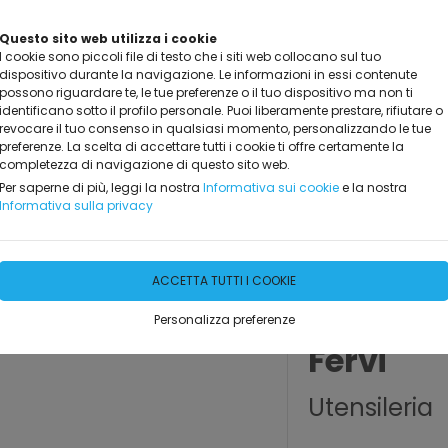
Questo sito web utilizza i cookie
I cookie sono piccoli file di testo che i siti web collocano sul tuo
dispositivo durante la navigazione. Le informazioni in essi contenute
possono riguardare te, le tue preferenze o il tuo dispositivo ma non ti
identificano sotto il profilo personale. Puoi liberamente prestare, rifiutare o
revocare il tuo consenso in qualsiasi momento, personalizzando le tue
preferenze. La scelta di accettare tutti i cookie ti offre certamente la
completezza di navigazione di questo sito web.
GGIO
MARCHI TRATTATI
DOVE SIAMO
CONTATTAC
Per saperne di più, leggi la nostra
Informativa sui cookie
e la nostra
Informativa sulla privacy
ACCETTA TUTTI I COOKIE
Personalizza preferenze
Fervi
Utensileria