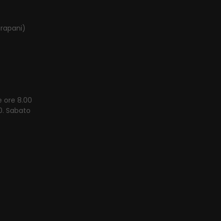
Trapani)
e ore 8.00
00. Sabato