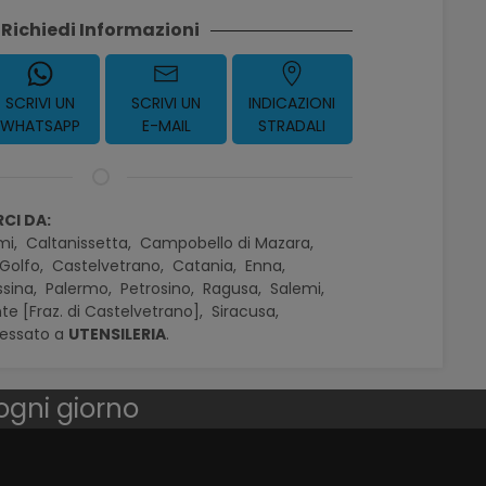
Richiedi Informazioni
SCRIVI UN
SCRIVI UN
INDICAZIONI
WHATSAPP
E-MAIL
STRADALI
CI DA:
mi,
Caltanissetta,
Campobello di Mazara,
Golfo,
Castelvetrano,
Catania,
Enna,
sina,
Palermo,
Petrosino,
Ragusa,
Salemi,
te [Fraz. di Castelvetrano],
Siracusa,
ressato a
UTENSILERIA
.
 ogni giorno