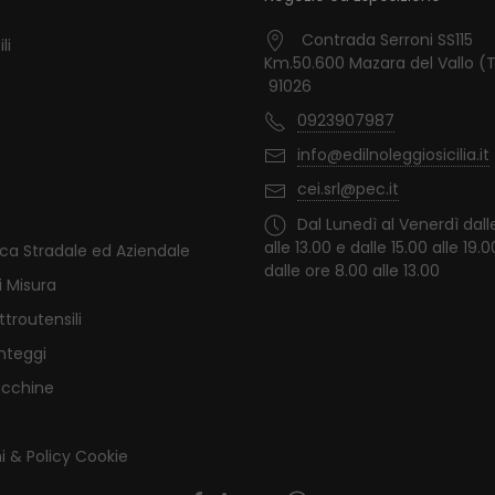
Contrada Serroni SS115
li
Km.50.600 Mazara del Vallo (
91026
0923907987
info@edilnoleggiosicilia.it
cei.srl@pec.it
Dal Lunedì al Venerdì dall
alle 13.00 e dalle 15.00 alle 19.
ica Stradale ed Aziendale
dalle ore 8.00 alle 13.00
i Misura
ttroutensili
nteggi
acchine
i & Policy Cookie