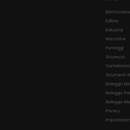
Elettroutensi
Edilizia
Industria
Macchine
Ponteggi
Sicurezza
Cartellonist
Strumenti d
Noleggio Ele
Noleggio Po
Noleggio M
Privacy
Impostazion