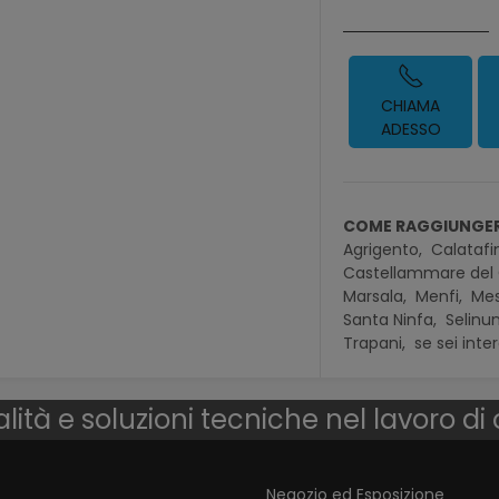
CHIAMA
ADESSO
COME RAGGIUNGER
Agrigento,
Calatafi
Castellammare del 
Marsala,
Menfi,
Mes
Santa Ninfa,
Selinun
Trapani,
se sei inte
lità e soluzioni tecniche nel lavoro di
Negozio ed Esposizione