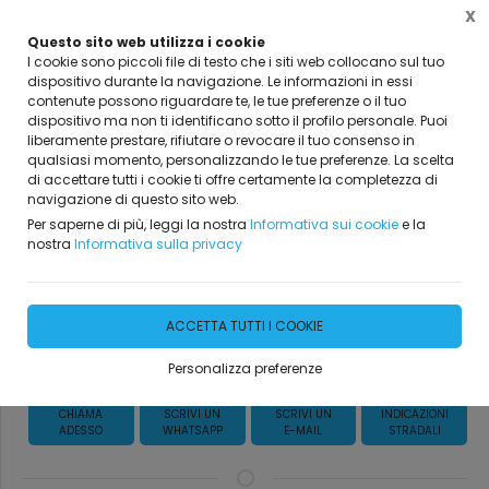
X
Questo sito web utilizza i cookie
I cookie sono piccoli file di testo che i siti web collocano sul tuo
dispositivo durante la navigazione. Le informazioni in essi
contenute possono riguardare te, le tue preferenze o il tuo
Home
Marchi trattati
INDUSTRIA
dispositivo ma non ti identificano sotto il profilo personale. Puoi
liberamente prestare, rifiutare o revocare il tuo consenso in
qualsiasi momento, personalizzando le tue preferenze. La scelta
di accettare tutti i cookie ti offre certamente la completezza di
navigazione di questo sito web.
Telwin
Per saperne di più, leggi la nostra
Informativa sui cookie
e la
nostra
Informativa sulla privacy
Saldatrici ed Avviatori
ACCETTA TUTTI I COOKIE
Richiedi Informazioni
Personalizza preferenze
CHIAMA
SCRIVI UN
SCRIVI UN
INDICAZIONI
ADESSO
WHATSAPP
E-MAIL
STRADALI