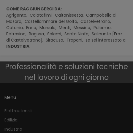
COME RAGGIUNGERCI DA:
Agrigento,
Calatafimi,
Caltanissetta,
Campobello di
Mazara,
Castellammare del Golfo,
Castelvetrano,
Catania,
Enna,
Marsala,
Menfi,
Messina,
Palermo,
Petrosino,
Ragusa,
Salemi,
Santa Ninfa,
Selinunte [Fraz.
di Castelvetrano],
Siracusa,
Trapani,
se sei interessato a
INDUSTRIA
.
Professionalità e soluzioni tecniche
nel lavoro di ogni giorno
Menu
Elettroutensili
Edilizia
Industria