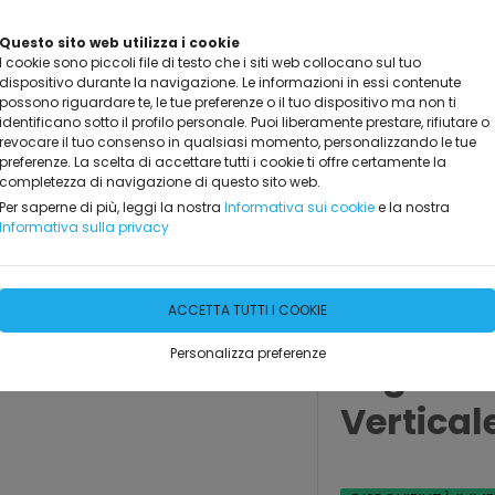
Questo sito web utilizza i cookie
I cookie sono piccoli file di testo che i siti web collocano sul tuo
dispositivo durante la navigazione. Le informazioni in essi contenute
possono riguardare te, le tue preferenze o il tuo dispositivo ma non ti
identificano sotto il profilo personale. Puoi liberamente prestare, rifiutare o
revocare il tuo consenso in qualsiasi momento, personalizzando le tue
preferenze. La scelta di accettare tutti i cookie ti offre certamente la
completezza di navigazione di questo sito web.
GGIO
MARCHI TRATTATI
DOVE SIAMO
CONTATTAC
Per saperne di più, leggi la nostra
Informativa sui cookie
e la nostra
Informativa sulla privacy
stica
ACCETTA TUTTI I COOKIE
Personalizza preferenze
Segnalet
Vertical