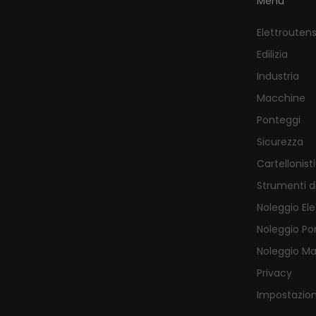
Menu
Elettroutensi
Edilizia
Industria
Macchine
Ponteggi
Sicurezza
Cartellonist
Strumenti d
Noleggio Ele
Noleggio Po
Noleggio M
Privacy
Impostazion