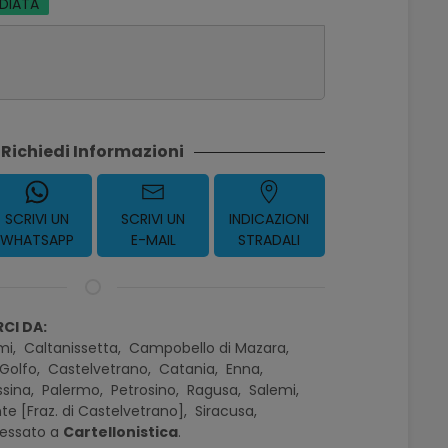
EDIATA
Richiedi Informazioni
SCRIVI UN
SCRIVI UN
INDICAZIONI
WHATSAPP
E-MAIL
STRADALI
CI DA:
mi,
Caltanissetta,
Campobello di Mazara,
Golfo,
Castelvetrano,
Catania,
Enna,
sina,
Palermo,
Petrosino,
Ragusa,
Salemi,
te [Fraz. di Castelvetrano],
Siracusa,
ressato a
Cartellonistica
.