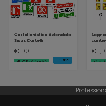
Cartellonistica Aziendale
Segnal
Sisas Cartelli
cantier
€ 1,00
€ 1,
SCOPRI
DISPONIBILITÀ IMMEDIATA
DISPONIBI
Professiona