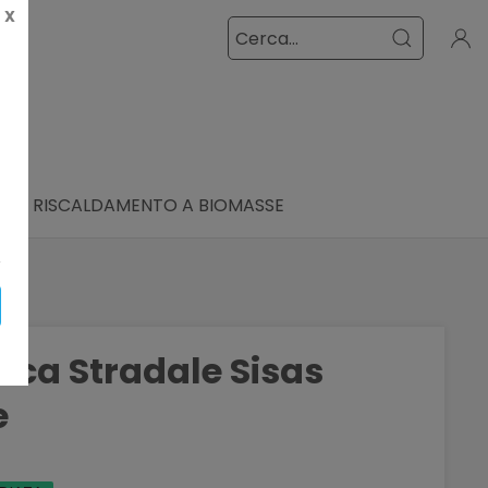
X
I
RISCALDAMENTO A BIOMASSE
ica Stradale Sisas
e