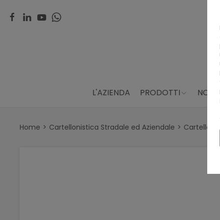
L'AZIENDA
PRODOTTI
NOLE
Home
Cartellonistica Stradale ed Aziendale
Cartelloni