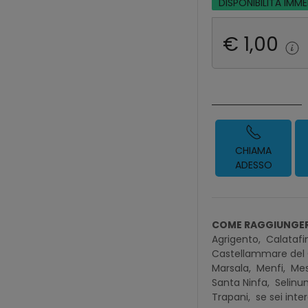
DISPONIBILITÀ IMM
€ 1,00
CHIAMA
ADESSO
COME RAGGIUNGER
Agrigento,
Calatafi
Castellammare del 
Marsala,
Menfi,
Mes
Santa Ninfa,
Selinun
Trapani,
se sei inte