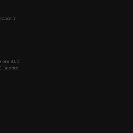
Trapani)
e ore 8.00
00. Sabato