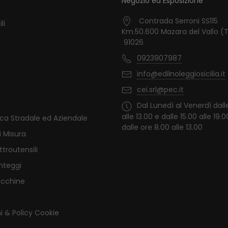
Negozio ed Esposizione
Contrada Serroni SS115
li
Km.50.600 Mazara del Vallo (
91026
0923907987
info@edilnoleggiosicilia.it
cei.srl@pec.it
Dal Lunedì al Venerdì dall
alle 13.00 e dalle 15.00 alle 19.
ica Stradale ed Aziendale
dalle ore 8.00 alle 13.00
i Misura
ttroutensili
nteggi
acchine
i & Policy Cookie